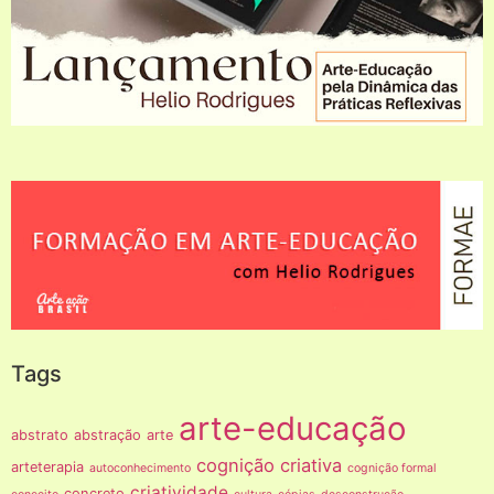
Tags
arte-educação
abstrato
abstração
arte
cognição criativa
arteterapia
autoconhecimento
cognição formal
criatividade
concreto