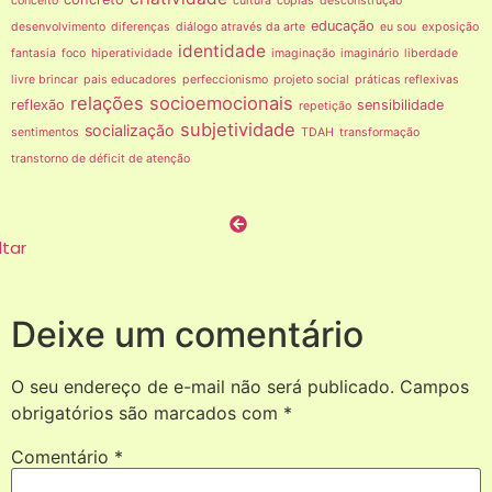
conceito
cultura
cópias
desconstrução
educação
desenvolvimento
diferenças
diálogo através da arte
eu sou
exposição
identidade
fantasia
foco
hiperatividade
imaginação
imaginário
liberdade
livre brincar
pais educadores
perfeccionismo
projeto social
práticas reflexivas
relações socioemocionais
reflexão
sensibilidade
repetição
subjetividade
socialização
sentimentos
TDAH
transformação
transtorno de déficit de atenção
ltar
Deixe um comentário
O seu endereço de e-mail não será publicado.
Campos
obrigatórios são marcados com
*
Comentário
*